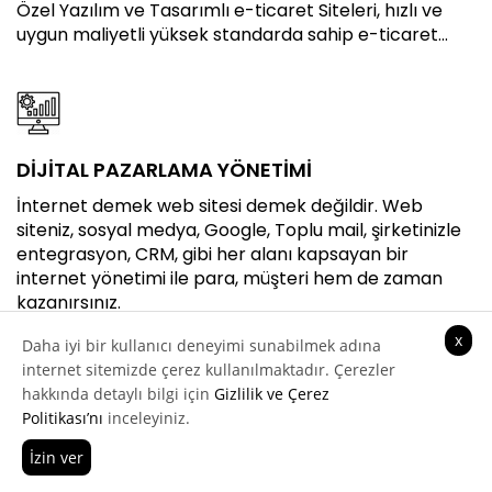
Özel Yazılım ve Tasarımlı e-ticaret Siteleri, hızlı ve
uygun maliyetli yüksek standarda sahip e-ticaret...
DİJİTAL PAZARLAMA YÖNETİMİ
İnternet demek web sitesi demek değildir. Web
siteniz, sosyal medya, Google, Toplu mail, şirketinizle
entegrasyon, CRM, gibi her alanı kapsayan bir
internet yönetimi ile para, müşteri hem de zaman
kazanırsınız.
x
Daha iyi bir kullanıcı deneyimi sunabilmek adına
internet sitemizde çerez kullanılmaktadır. Çerezler
hakkında detaylı bilgi için
Gizlilik ve Çerez
Politikası’nı
inceleyiniz.
PORTAL YAZILIMI VE TASARIMI
İzin ver
Hemen Ara
Teklif Al
B-B, B-C projeler, ilan siteleri, Sektörel Portalla, Özel