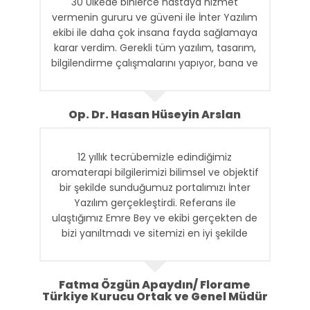
30 Ülkede binlerce hastaya hizmet
vermenin gururu ve güveni ile İnter Yazılım
ekibi ile daha çok insana fayda sağlamaya
karar verdim. Gerekli tüm yazılım, tasarım,
bilgilendirme çalışmalarını yapıyor, bana ve
ekibime gerekli raporları ulaştırıyorlar. İnter
Ekibine Teşekkür ederim.
Op. Dr. Hasan Hüseyin Arslan
12 yıllık tecrübemizle edindiğimiz
aromaterapi bilgilerimizi bilimsel ve objektif
bir şekilde sunduğumuz portalımızı İnter
Yazılım gerçekleştirdi. Referans ile
ulaştığımız Emre Bey ve ekibi gerçekten de
bizi yanıltmadı ve sitemizi en iyi şekilde
ortaya çıkardılar. Kendilerine teşekkür
ediyorum ve başarılarının devamını
diliyorum.
Fatma Özgün Apaydın/ Florame
Türkiye Kurucu Ortak ve Genel Müdür