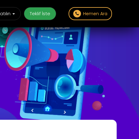
atılın
Teklif İste
Hemen Ara