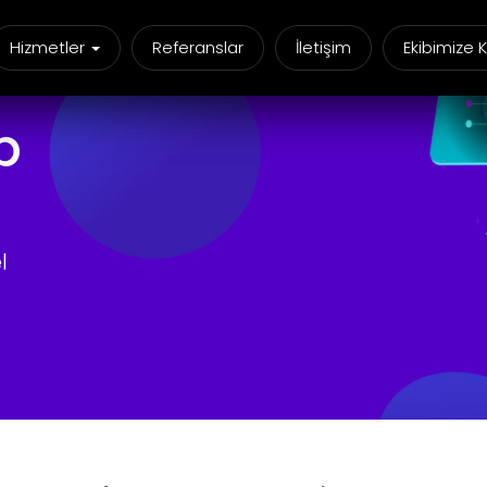
Hizmetler
Referanslar
İletişim
Ekibimize K
p
l