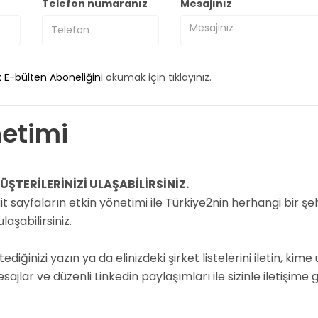
Telefon numaranız
Mesajınız
k E-bülten Aboneliğini
okumak için tıklayınız.
etimi
ŞTERİLERİNİZİ ULAŞABİLİRSİNİZ.
ait sayfaların etkin yönetimi ile Türkiye2nin herhangi bir 
aşabilirsiniz.
iğinizi yazın ya da elinizdeki şirket listelerini iletin, kim
sajlar ve düzenli Linkedin paylaşımları ile sizinle iletişime