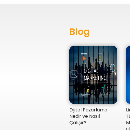
Blog
Dijital Pazarlama
L
Nedir ve Nasıl
T
Çalışır?
M
ul