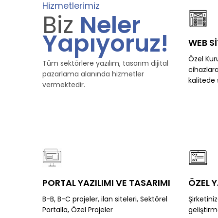
Hizmetlerimiz
Biz
Neler
Yapıyoruz!
WEB Sİ
Özel Kur
Tüm sektörlere yazılım, tasarım dijital
cihazlar
pazarlama alanında hizmetler
kalitede s
vermektedir.
PORTAL YAZILIMI VE TASARIMI
ÖZEL Y
B-B, B-C projeler, ilan siteleri, Sektörel
Şirketini
Portalla, Özel Projeler
geliştir