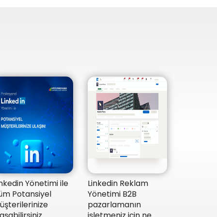
inkedin Yönetimi ile
Linkedin Reklam
üm Potansiyel
Yönetimi B2B
üşterilerinize
pazarlamanın
aşabilirsiniz.
işletmeniz için ne