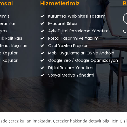
msal
Hizmetlerimiz
B
Kimiz
Kurumsal Web Sitesi Tasarım
eranslar
E-ticaret Sitesi
işim
Aylık Dijital Pazarlama Yönetimi
lik Politikası
Portal Tasarımı ve Yazılımı
imat Koşulları
Özel Yazılım Projeleri
 Koşulları
Mobil Uygulamalar IOS ve Android
l Koşulları
Google Seo / Google Optimizasyon
Dijital Reklam Yönetimi
Sosyal Medya Yönetimi
zde çerez kullanılmaktadır. Çerezler hakkında detaylı bilgi için
Gizl