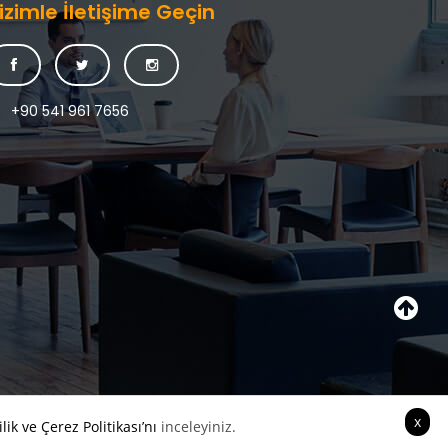
izimle İletişime Geçin
+90 541 961 7656
x
ilik ve Çerez Politikası’nı
inceleyiniz.
Satış Uzmanı ile