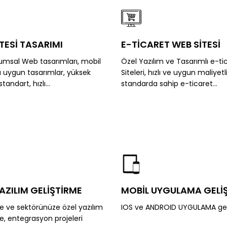
TESİ TASARIMI
E-TİCARET WEB SİTESİ
umsal Web tasarımları, mobil
Özel Yazılım ve Tasarımlı e-ti
a uygun tasarımlar, yüksek
Siteleri, hızlı ve uygun maliyet
tandart, hızlı...
standarda sahip e-ticaret...
AZILIM GELİŞTİRME
MOBİL UYGULAMA GELİ
ze ve sektörünüze özel yazılım
IOS ve ANDROID UYGULAMA gel
me, entegrasyon projeleri