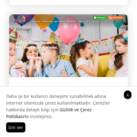
Planet Kids House
x
Daha iyi bir kullanıcı deneyimi sunabilmek adına
internet sitemizde çerez kullanılmaktadır. Çerezler
hakkında detaylı bilgi için
Gizlilik ve Çerez
Web Tasarımı, Google SEO, Google
Politikası’nı
inceleyiniz.
Reklam Yönetimi, Dijital Pazarlama
İzin ver
Hemen Ara
Teklif Al
Danışmanlığı, Web Sitesi Yönetim