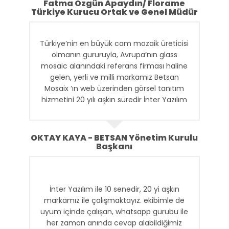
Fatma Özgün Apaydın/ Florame
Türkiye Kurucu Ortak ve Genel Müdür
Türkiye’nin en büyük cam mozaik üreticisi
olmanın gururuyla, Avrupa’nın glass
mosaic alanındaki referans firması haline
gelen, yerli ve milli markamız Betsan
Mosaix ‘ın web üzerinden görsel tanıtım
hizmetini 20 yılı aşkın süredir İnter Yazılım
ve ekibi tarafından sürdürülmektedir.
Betsan olarak; hizmette süreklilik, detaylı
OKTAY KAYA - BETSAN Yönetim Kurulu
düşünebilme, anında iletişim gibi konulara
Başkanı
çok önem vermekteyiz. Farklı
markalarımızın web tasarım, yazılım ve
dijital reklam alanlarındaki hizmetlerini
İnter Yazılım ile 10 senedir, 20 yi aşkın
sağlayan İnter Yazılım ile uzun süren
markamız ile çalışmaktayız. ekibimle de
işbirliğimizin en önemli nedeni bu niteliklere
uyum içinde çalışan, whatsapp gurubu ile
sahip olmalarıdır.
her zaman anında cevap alabildiğimiz