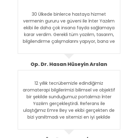
30 Ülkede binlerce hastaya hizmet
vermenin gururu ve güveni ile İnter Yazılım
ekibi ile daha çok insana fayda sağlamaya
karar verdim. Gerekli tüm yazılım, tasarım,
bilgilendirme çalışmalarını yapıyor, bana ve
ekibime gerekli raporları ulaştırıyorlar. İnter
Ekibine Teşekkür ederim.
Op. Dr. Hasan Hüseyin Arslan
12 yıllık tecrübemizle edindiğimiz
aromaterapi bilgilerimizi bilimsel ve objektif
bir şekilde sunduğumuz portalımızı İnter
Yazılım gerçekleştirdi. Referans ile
ulaştığımız Emre Bey ve ekibi gerçekten de
bizi yanıltmadı ve sitemizi en iyi şekilde
ortaya çıkardılar. Kendilerine teşekkür
ediyorum ve başarılarının devamını
diliyorum.