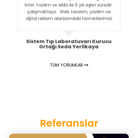
İnter Yazılım ve ekibi ile 5 yılı aşkın süredir
çalışmaktayız. Web tasarım, yazılım ve
dijital reklam alanlarındaki hizmetlerimizi
sağlayan İnter Yazılım ile uzun süren
işbirliğimizin en önemli nedeni kendi işleri
gibi işimizi sahiplenmeleridir.
Sistem Tıp Laboratuvarı Kurucu
Ortağı Seda Yerlikaya
TÜM YORUMLAR
Referanslar