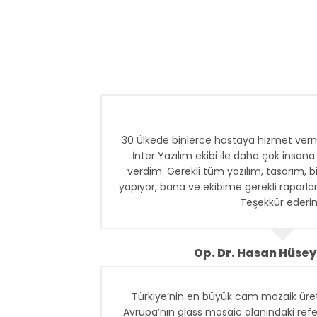
30 Ülkede binlerce hastaya hizmet verm
İnter Yazılım ekibi ile daha çok insa
verdim. Gerekli tüm yazılım, tasarım, b
yapıyor, bana ve ekibime gerekli raporları 
Teşekkür ederi
Op. Dr. Hasan Hüsey
Türkiye’nin en büyük cam mozaik üret
Avrupa’nın glass mosaic alanındaki refe