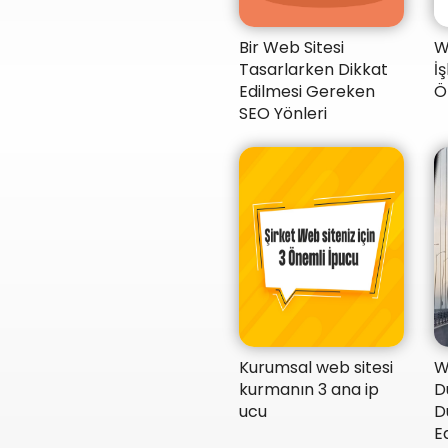
Bir Web Sitesi
W
Tasarlarken Dikkat
İ
Edilmesi Gereken
Ö
SEO Yönleri
Kurumsal web sitesi
​
kurmanın 3 ana ip
D
ucu
D
Ed