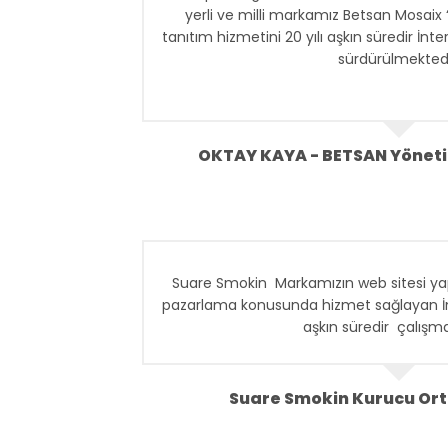
yerli ve milli markamız Betsan Mosaix 
tanıtım hizmetini 20 yılı aşkın süredir İnte
sürdürülmektedi
Betsan olarak; hizmette süreklilik, de
iletişim gibi konulara çok önem vermekte
web tasarım, yazılım ve dijital reklam 
OKTAY KAYA - BETSAN Yöneti
sağlayan İnter Yazılım ile uzun süren işb
bu niteliklere sahip olm
Suare Smokin Markamızın web sitesi yap
pazarlama konusunda hizmet sağlayan İnter
aşkın süredir çalışma
Suare Smokin Kurucu Ort