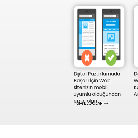
Dijital Pazarlamada
D
Başarı İçin Web
W
sitenizin mobil
K
uyumlu olduğundan
A
emin olun
TÜM BLOGLAR