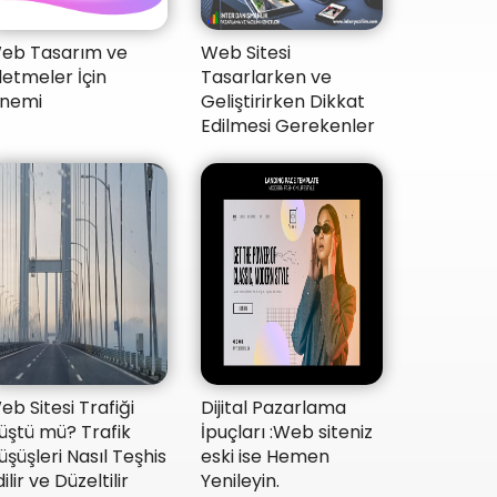
eb Tasarım ve
Web Sitesi
şletmeler İçin
Tasarlarken ve
nemi
Geliştirirken Dikkat
Edilmesi Gerekenler
Web Sitesi Trafiği
Dijital Pazarlama
üştü mü? Trafik
İpuçları :Web siteniz
üşüşleri Nasıl Teşhis
eski ise Hemen
ilir ve Düzeltilir
Yenileyin.