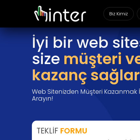
Biz Kimiz
İyi bir web site
size
müşteri v
kazanç sağlar
Web Sitenizden Müşteri Kazanmak İç
Arayın!
TEKLİF
FORMU