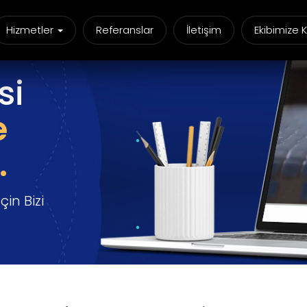
Hizmetler
Referanslar
İletişim
Ekibimize K
si
e
.
in Bizi