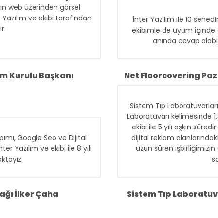
‘ın web üzerinden görsel
r Yazılım ve ekibi tarafından
İnter Yazılım ile 10 sened
r.
ekibimle de uyum içinde 
anında cevap alabi
taylı düşünebilme, anında
yiz. Farklı markalarımızın
alanlarındaki hizmetlerini
m Kurulu Başkanı
Net Floorcovering Pa
irliğimizin en önemli nedeni
alarıdır.
Sistem Tıp Laboratuvarları
Laboratuvarı kelimesinde 1
ekibi ile 5 yılı aşkın sür
ımı, Google Seo ve Dijital
dijital reklam alanlarındak
 Yazılım ve ekibi ile 8 yılı
uzun süren işbirliğimizin 
ktayız.
s
ağı İlker Çaha
Sistem Tıp Laboratuv