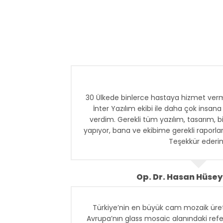
30 Ülkede binlerce hastaya hizmet verm
İnter Yazılım ekibi ile daha çok insa
verdim. Gerekli tüm yazılım, tasarım, b
yapıyor, bana ve ekibime gerekli raporları 
Teşekkür ederi
Op. Dr. Hasan Hüsey
Türkiye’nin en büyük cam mozaik üret
Avrupa’nın glass mosaic alanındaki refe