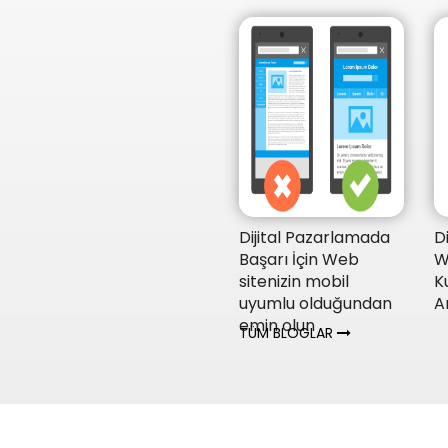
Dijital Pazarlamada
D
Başarı İçin Web
W
sitenizin mobil
K
uyumlu olduğundan
A
emin olun
TÜM BLOGLAR