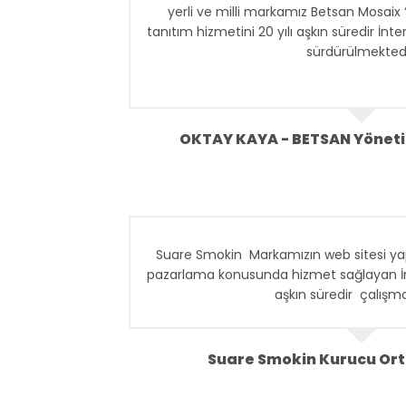
yerli ve milli markamız Betsan Mosaix 
tanıtım hizmetini 20 yılı aşkın süredir İnte
sürdürülmektedi
Betsan olarak; hizmette süreklilik, de
iletişim gibi konulara çok önem vermekte
web tasarım, yazılım ve dijital reklam 
OKTAY KAYA - BETSAN Yöneti
sağlayan İnter Yazılım ile uzun süren işb
bu niteliklere sahip olm
Suare Smokin Markamızın web sitesi yap
pazarlama konusunda hizmet sağlayan İnter
aşkın süredir çalışma
Suare Smokin Kurucu Ort