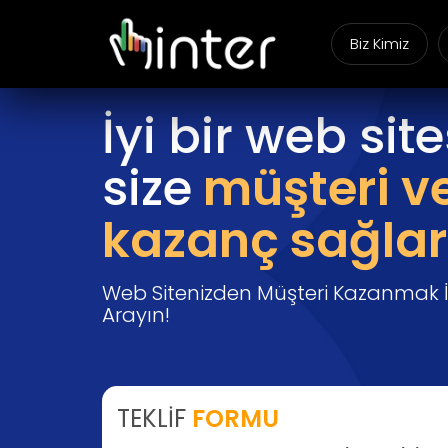
Biz Kimiz
İyi bir web site
size
müşteri v
kazanç sağlar
Web Sitenizden Müşteri Kazanmak İç
Arayın!
TEKLİF
FORMU