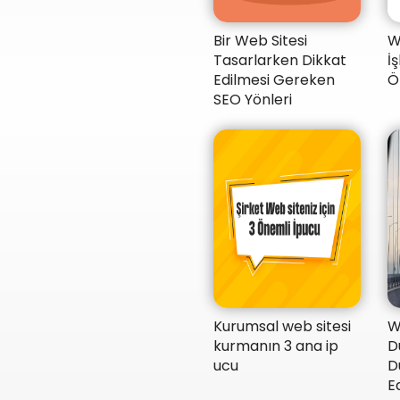
Bir Web Sitesi
W
Tasarlarken Dikkat
İ
Edilmesi Gereken
Ö
SEO Yönleri
Kurumsal web sitesi
​
kurmanın 3 ana ip
D
ucu
D
Ed