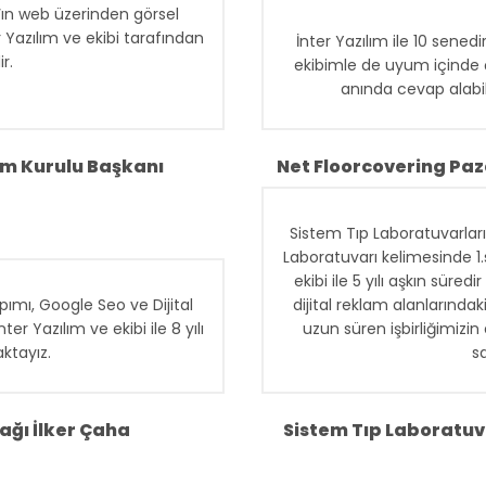
‘ın web üzerinden görsel
r Yazılım ve ekibi tarafından
İnter Yazılım ile 10 sened
r.
ekibimle de uyum içinde 
anında cevap alabi
taylı düşünebilme, anında
yiz. Farklı markalarımızın
alanlarındaki hizmetlerini
m Kurulu Başkanı
Net Floorcovering Pa
irliğimizin en önemli nedeni
alarıdır.
Sistem Tıp Laboratuvarları
Laboratuvarı kelimesinde 1
ekibi ile 5 yılı aşkın sür
ımı, Google Seo ve Dijital
dijital reklam alanlarındak
 Yazılım ve ekibi ile 8 yılı
uzun süren işbirliğimizin 
ktayız.
s
ağı İlker Çaha
Sistem Tıp Laboratuv