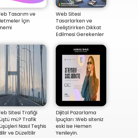
eb Tasarım ve
Web Sitesi
şletmeler İçin
Tasarlarken ve
nemi
Geliştirirken Dikkat
Edilmesi Gerekenler
Web Sitesi Trafiği
Dijital Pazarlama
üştü mü? Trafik
İpuçları :Web siteniz
üşüşleri Nasıl Teşhis
eski ise Hemen
ilir ve Düzeltilir
Yenileyin.