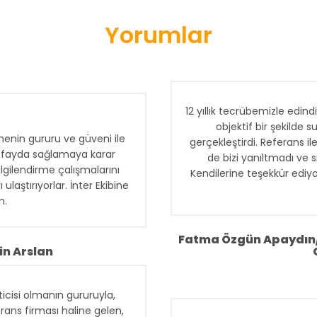
Yorumlar
12 yıllık tecrübemizle edind
objektif bir şekilde 
enin gururu ve güveni ile
gerçekleştirdi. Referans i
na fayda sağlamaya karar
de bizi yanıltmadı ve si
ilgilendirme çalışmalarını
Kendilerine teşekkür ediy
ulaştırıyorlar. İnter Ekibine
m.
Fatma Özgün Apaydın/
in Arslan
icisi olmanın gururuyla,
rans firması haline gelen,