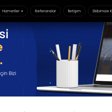
Hizmetler
Referanslar
İletişim
Ekibimize K
si
e
.
in Bizi