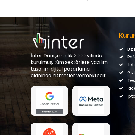
Kuru
Biz 
İnter Danışmanlık 2000 yılında
Ref
kurulmuş, tüm sektörlere yazılım,
İlet
tasarım dijital pazarlama
Gizli
alanında hizmetler vermektedir.
Tesl
İade
İpta