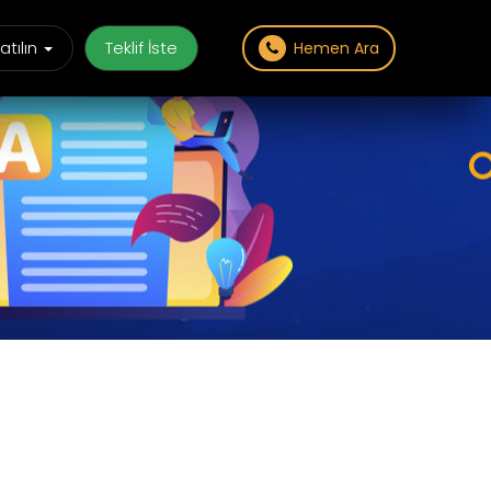
atılın
Teklif İste
Hemen Ara